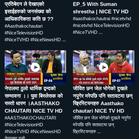
प्रतिबेदन ले देखाएको
EP_5 With Suman
इसाईहरुको जनसंख्या को
shrestha | NICE TV HD
#aasthakochautrai #nicetvhd
आधिकारिकता कति छ ??
#nicetvhd NiceTelevisionHD
#Aasthakochautari
#NiceTVHD ...
#NiceTelevisionHD
#NiceTVHD #NiceNewsHD ...
नेपालमा ठुलो धार्मिक द्वन्दको
जीवित छन जेल भोगेको दुखले
सम्भावना ।। युवा बिस्लेसक को
नपुगेर मरेपछि पनि सतावटमा छन्
यस्तो धारण ।AASTHAKO
ख्रिस्टियनहरु Aasthako
CHAUTARI NICE TV HD
chautari NICE TV HD
#AASTHAKOCHAUTARI
जीवित छन जेल भोगेको दुखले नपुगेर
#NiceTelevisionHD
मरेपछि पनि सतावटमा छन्
#NiceTVHD #NiceNewsHD
ख्रिस्टियनहरु ...
नेपालमा ठुलो ...