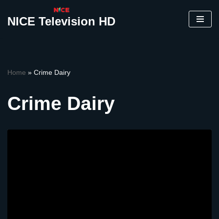
NICE Television HD
Skip
to
content
Home
»
Crime Dairy
Crime Dairy