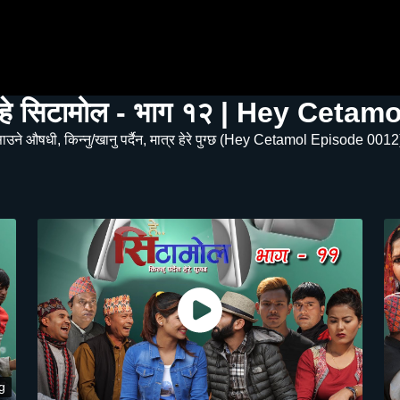
ी हे सिटामोल - भाग १२ | Hey Ceta
ो हसाउने औषधी, किन्नु/खानु पर्दैन, मात्र हेरे पुग्छ (Hey Cetamol Epi
g