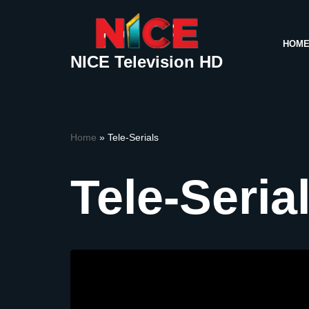
Skip
HOM
to
NICE Television HD
content
Home
»
Tele-Serials
Tele-Seria