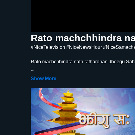
Rato machchhindra na
#NiceTelevision #NiceNewsHour #NiceSamach
Rato machchhindra nath ratharohan Jheegu Sah 10
...
Show More