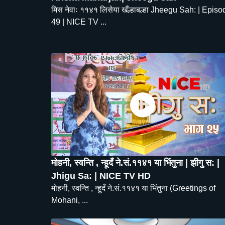
मिस नेवाः ११४१ लिसेया खँल्हाबल्हा Jheegu Sah: | Episo
49 | NICE TV ...
मोहनी, स्वन्ति , न्हूदँ ने.सं.११४१ या भिंतुना | झीगु स: |
Jhigu Sa: | NICE TV HD
मोहनी, स्वन्ति , न्हूदँ ने.सं.११४१ या भिंतुना (Greetings of
Mohani, ...