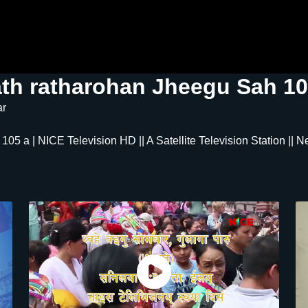
th ratharohan Jheegu Sah 10
ar
5 a | NICE Television HD || A Satellite Television Station || N