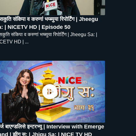
कुति संकिपा व करुणां भय्ब्युया रिपोर्टिंग | Jheegu
: | NICETV HD | Episode 50
ुति संकिपा व करुणां भय्ब्युया रिपोर्टिंग | Jheegu Sa: |
CETV HD | ...
र्ज बाएण्डलिसे इन्टरभ्यु | Interview with Emerge
nd | झीगु स: | Jhigu Sa: | NICE TV HD