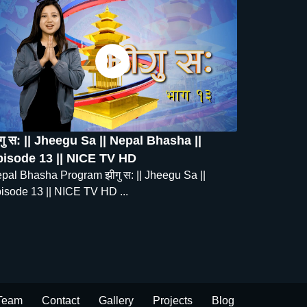
गु स: || Jheegu Sa || Nepal Bhasha ||
isode 13 || NICE TV HD
pal Bhasha Program झीगु स: || Jheegu Sa ||
isode 13 || NICE TV HD ...
Team
Contact
Gallery
Projects
Blog