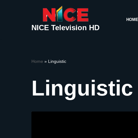
Skip
HOM
to
NICE Television HD
content
Home
»
Linguistic
Linguistic