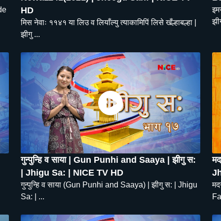
de
HD
इम
झीग
मिस नेवाः ११४१ या लिउ व लियाँल्यु त्याकामिपिं लिसे खँल्हाबल्हा |
झीगु ...
गुन्पुन्हि व साया | Gun Punhi and Saaya | झीगु स:
मदन
| Jhigu Sa: | NICE TV HD
Jh
गुन्पुन्हि व साया (Gun Punhi and Saaya) | झीगु स: | Jhigu
मदन
Sa: | ...
Fa