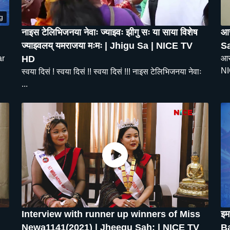
g
नाइस टेलिभिजनया नेवाः ज्याझ्वः झीगु सः या साया विशेष
आस
ज्याझ्वलय् यमराजया मःमः | Jhigu Sa | NICE TV
Sa
ar
HD
आसक
NI
स्वया दिसं ! स्वया दिसं !! स्वया दिसं !!! नाइस टेलिभिजनया नेवाः
...
Interview with runner up winners of Miss
इम
Newa1141(2021) | Jheegu Sah: | NICE TV
Ba