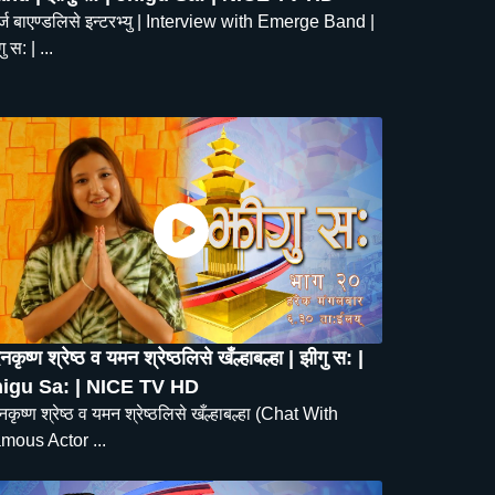
र्ज बाएण्डलिसे इन्टरभ्यु | Interview with Emerge Band |
ु स: | ...
कृष्ण श्रेष्ठ व यमन श्रेष्ठलिसे खँल्हाबल्हा | झीगु स: |
igu Sa: | NICE TV HD
कृष्ण श्रेष्ठ व यमन श्रेष्ठलिसे खँल्हाबल्हा (Chat With
mous Actor ...