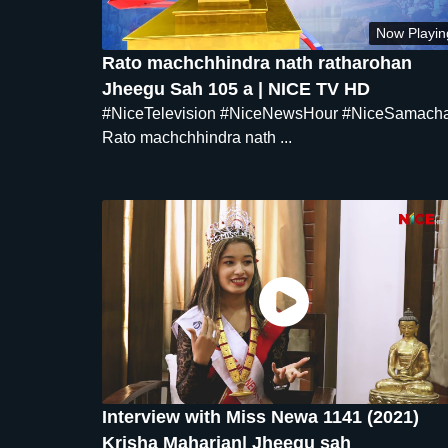
Now Playin
Rato machchhindra nath ratharohan
Jheegu Sah 105 a | NICE TV HD
#NiceTelevision #NiceNewsHour #NiceSamach
Rato machchhindra nath ...
Interview with Miss Newa 1141 (2021)
Krisha Maharjan| Jheegu sah